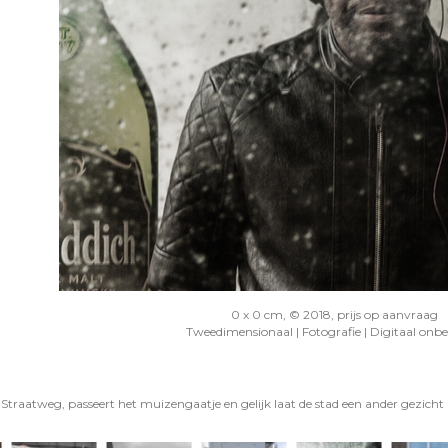
0 x 0 cm, © 2018, prijs op aanvraag
Tweedimensionaal | Fotografie | Digitaal onb
 Straatweg, passeert het muizengaatje en gelijk laat de stad een ander gezicht 