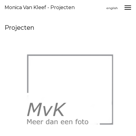
Monica Van Kleef - Projecten
Togg
english
navi
Projecten