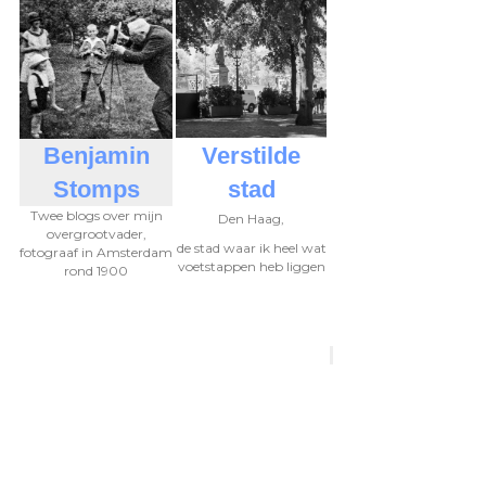
Benjamin
Verstilde
Stomps
stad
Twee blogs over mijn
Den Haag,
overgrootvader,
de stad waar ik heel wat
fotograaf in Amsterdam
voetstappen heb liggen
rond 1900